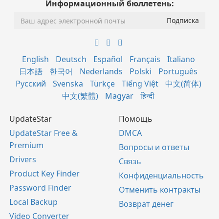
Информационный бюллетень:
English
Deutsch
Español
Français
Italiano
日本語
한국어
Nederlands
Polski
Português
Русский
Svenska
Türkçe
Tiếng Việt
中文(简体)
中文(繁體)
Magyar
हिन्दी
UpdateStar
Помощь
UpdateStar Free &
DMCA
Premium
Вопросы и ответы
Drivers
Связь
Product Key Finder
Конфиденциальность
Password Finder
Отменить контракты
Local Backup
Возврат денег
Video Converter