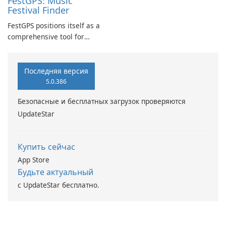
FestGPS: Music
Festival Finder
FestGPS positions itself as a
comprehensive tool for
music festival enthusiasts,
providing robust features
that streamline the discovery
Последняя версия
and planning process.
5.0.386
Безопасные и бесплатных загрузок проверяются
UpdateStar
Купить сейчас
App Store
Будьте актуальный
с UpdateStar бесплатно.