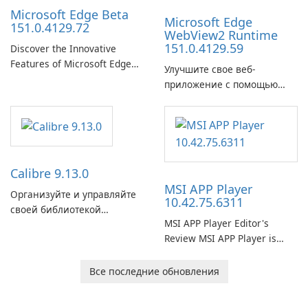
Microsoft Edge Beta
Microsoft Edge
151.0.4129.72
WebView2 Runtime
151.0.4129.59
Discover the Innovative
Features of Microsoft Edge
Улучшите свое веб-
Beta: The Future of Web
приложение с помощью
Browsing Microsoft Edge
среды выполнения
Beta, developed by Microsoft
Microsoft Edge WebView2!
Corporation, is shaping the
landscape of modern web
browsers with its cutting-
edge features and seamless
Calibre 9.13.0
user …
MSI APP Player
Организуйте и управляйте
10.42.75.6311
своей библиотекой
MSI APP Player Editor's
электронных книг с
Review MSI APP Player is
легкостью с помощью
MSI’s Windows Android
Calibre.
emulator built atop the
Все последние обновления
BlueStacks engine and tuned
for MSI hardware.