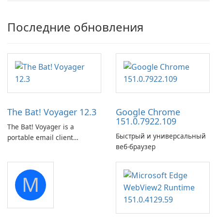
Последние обновления
The Bat! Voyager 12.3
Google Chrome
151.0.7922.109
The Bat! Voyager is a
Быстрый и универсальный
portable email client
веб-браузер
software which you can
launch from any USB or
portable media on any
M
computer running Microsoft
Windows.